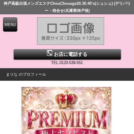
神戸高級出張メンズエステChouChouage20.30.40’s(シュシュ) (デリバリ
ー・待合せ/兵庫県神戸発)
お店に電話する
TEL.0120-539-551
まりな のプロフィール